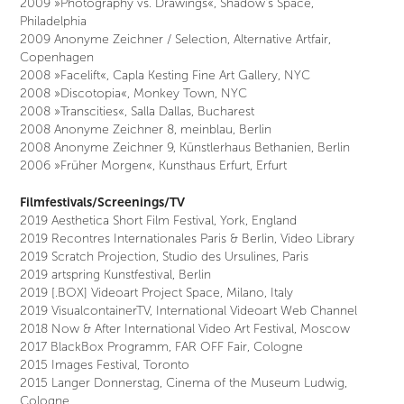
2009 »Photography vs. Drawings«, Shadow's Space,
Philadelphia
2009 Anonyme Zeichner / Selection, Alternative Artfair,
Copenhagen
2008 »Facelift«, Capla Kesting Fine Art Gallery, NYC
2008 »Discotopia«, Monkey Town, NYC
2008 »Transcities«, Salla Dallas, Bucharest
2008 Anonyme Zeichner 8, meinblau, Berlin
2008 Anonyme Zeichner 9, Künstlerhaus Bethanien, Berlin
2006 »Früher Morgen«, Kunsthaus Erfurt, Erfurt
Filmfestivals/Screenings/TV
2019 Aesthetica Short Film Festival, York, England
2019 Recontres Internationales Paris & Berlin, Video Library
2019 Scratch Projection, Studio des Ursulines, Paris
2019 artspring Kunstfestival, Berlin
2019 [.BOX] Videoart Project Space, Milano, Italy
2019 VisualcontainerTV, International Videoart Web Channel
2018 Now & After International Video Art Festival, Moscow
2017 BlackBox Programm, FAR OFF Fair, Cologne
2015 Images Festival, Toronto
2015 Langer Donnerstag, Cinema of the Museum Ludwig,
Cologne