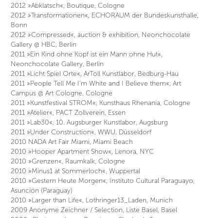
2012 »Abklatsch«, Boutique, Cologne
2012 »Transformationen«, ECHORAUM der Bundeskunsthalle,
Bonn
2012 »Compressed«, auction & exhibition, Neonchocolate
Gallery @ HBC, Berlin
2011 »Ein Kind ohne Kopf ist ein Mann ohne Hut«,
Neonchocolate Gallery, Berlin
2011 »Licht Spiel Orte«, ArToll Kunstlabor, Bedburg-Hau
2011 »People Tell Me I'm White and I Believe them«, Art
Campus @ Art Cologne, Cologne
2011 »Kunstfestival STROM«, Kunsthaus Rhenania, Cologne
2011 »Atelier«, PACT Zollverein, Essen
2011 »Lab30«, 10. Augsburger Kunstlabor, Augsburg
2011 »Under Construction«, WWU, Düsseldorf
2010 NADA Art Fair Miami, Miami Beach
2010 »Hooper Apartment Show«, Lenora, NYC
2010 »Grenzen«, Raumkalk, Cologne
2010 »Minus1 at Sommerloch«, Wuppertal
2010 »Gestern Heute Morgen«, Instituto Cultural Paraguayo,
Asunción (Paraguay)
2010 »Larger than Life«, Lothringer13_Laden, Munich
2009 Anonyme Zeichner / Selection, Liste Basel, Basel