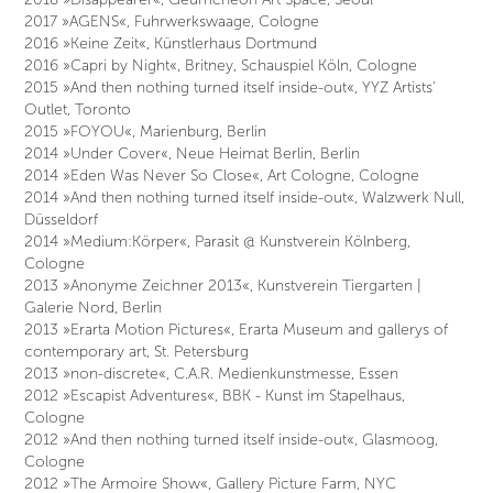
2017 »AGENS«, Fuhrwerkswaage, Cologne
2016 »Keine Zeit«, Künstlerhaus Dortmund
2016 »Capri by Night«, Britney, Schauspiel Köln, Cologne
2015 »And then nothing turned itself inside-out«, YYZ Artists'
Outlet, Toronto
2015 »FOYOU«, Marienburg, Berlin
2014 »Under Cover«, Neue Heimat Berlin, Berlin
2014 »Eden Was Never So Close«, Art Cologne, Cologne
2014 »And then nothing turned itself inside-out«, Walzwerk Null,
Düsseldorf
2014 »Medium:Körper«, Parasit @ Kunstverein Kölnberg,
Cologne
2013 »Anonyme Zeichner 2013«, Kunstverein Tiergarten |
Galerie Nord, Berlin
2013 »Erarta Motion Pictures«, Erarta Museum and gallerys of
contemporary art, St. Petersburg
2013 »non-discrete«, C.A.R. Medienkunstmesse, Essen
2012 »Escapist Adventures«, BBK - Kunst im Stapelhaus,
Cologne
2012 »And then nothing turned itself inside-out«, Glasmoog,
Cologne
2012 »The Armoire Show«, Gallery Picture Farm, NYC