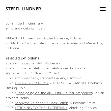
STEFFI  LINDNER
born in Berlin, Germany
living and working in Berlin
1995-2001 University of Applied Science, Potsdam
2009-2013 Postgraduate studies at the Academy of Media Arts,
Cologne
Selected Exhibitions
2026
»
Im Zwischen #II
«
, KV Leipzig
2026
Gruppenausstellung zu »
Aufsteigen 8
« von Katrin
Wegemann
, BERLIN-WEEKLY, Berlin
2025
»
Im Zwischen
«
, Frappant Gallery, Hamburg
2025
»
EVERY BODY HERE«
– AS IT SHOWS, Michael Horbach
Stiftung, Köln
2025
»
…and going on. the drj 100th — a Mail Art project
«
, drj art
projects, Berlin
2025
Anonyme Zeichner & Lines Fiction
, Kunsthaus Erfurt
2025
»
STICKING TO THE UNCERTAIN«
, Abteilung für Alles