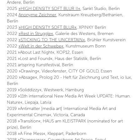
Andere, Berlin
2025
»
HIGH DENSITY SOFT BLUR II«
, Sankt Studio, Berlin
2024
Anonyme Zeichner
, Kun
str
aum Kreuzberg/Bethanien,
Berlin
2023
»
HIGH DENSITY SOFT BLUR«
, XPINKY Berlin
2022
»
Rest in Struggle«
, Galerie des Westens, Bremen
2022
»
STICKING TO THE UNCERTAIN«
, Brühler Kunstverein
2022
»Welt in der Schwebe«
,
Kunstmuseum Bonn
2021 »About Last Night«, KOP12, Essen
2021 »Lost and Found«, Haus der Statistik, Berlin
2021 artspring Kunstfestival, Berlin
2020 »Drawing«, Videofenster, CITY OF GOLD, Essen
2020 »Absage«, Prolog 20 - Heft für Zeichnung und Text, io lux,
Berlin
2019 »Soliddizzy«, Westwerk, Hamburg
2019 »11th international New Media Art Week UPDATE: Human.
Nature«, Liepaja, Latvia
2019 »Antimatter [media art] International Media Art and
Experimental Cinema«, Victoria, Canada
2018 »Transition«, HAUS am KLEISTPARK (nominated for art
prize), Berlin
2018 »A Fine Mess«, Kleppart, Paderborn
2018 »Disappearer«, Geumcheon Art Space, Seoul