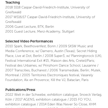
Teaching
2018 SS18 Caspar-David-Friedrich-Institute, University of
Greifswald
2017 WS16/17 Caspar-David-Friedrich-Institute, University of
Greifswald
2006 Guest Lecture, BTK, Berlin
2001 Guest Lecture, Merz-Academy, Stuttgart
Selected Video Performances
2010 Spark, Beethovenfest, Bonn / 2009 SXSW Music and
Media Conference, w/ Damero, Austin (Texas); Secret Hiding
Place, Live at Dot, Berlin / 2008 Super3, w/ Planningtorock (UK),
Festival International Exit #15, Maison des Arts, Creteil/Paris;
Festival des Urbaines, w/ Prinzhorn Dance School, Lausanne /
2007 Transcities, Bucharest / 2006 Transmediale, Berlin; Mutek,
Montreal / 2005 Territoires Electroniques festival, Vasarely
Foundation, Aix en Provence; Kill the VJ, Bataclan, Paris
Publications/Press
2022 Welt in der Schwebe, exhibition catalogue,
Snoeck Verlag,
Köln /
2017 AGENS, exhibition catalogue / 2015 FO YOU,
exhibition catalogue / 2014 Eden Was Never So Close, KHM